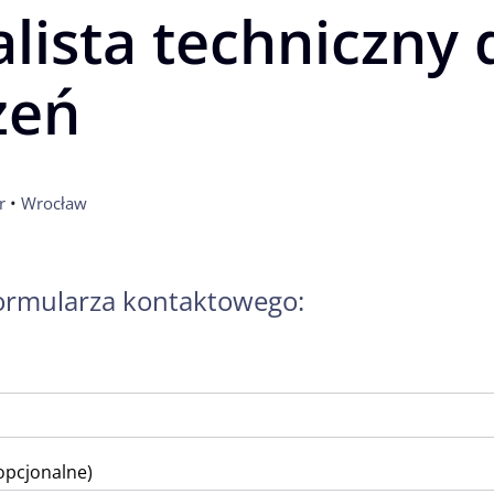
lista techniczny 
żeń
r
 • 
Wrocław
formularza kontaktowego:
opcjonalne)