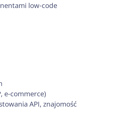
onentami low-code
h
P, e-commerce)
estowania API, znajomość