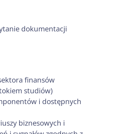
zytanie dokumentacji
sektora finansów
 tokiem studiów)
omponentów i dostępnych
uszy biznesowych i
zeń i sygnałów zgodnych z