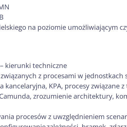
PMN
 B
ielskiego na poziomie umożliwiającym c
– kierunki techniczne
związanych z procesami w jednostkach 
ja kancelaryjna, KPA, procesy związane z
Camunda, zrozumienie architektury, k
nia procesów z uwzględnieniem scenari
konfigurowanie zależności, bramek, zdar