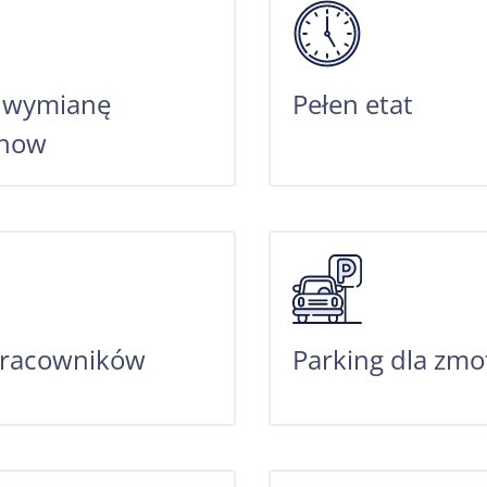
a wymianę
Pełen etat
-how
pracowników
Parking dla zm