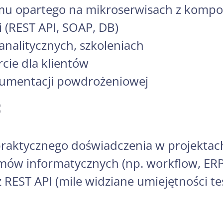
mu opartego na mikroserwisach z komp
i (REST API, SOAP, DB)
analitycznych, szkoleniach
ie dla klientów
umentacji powdrożeniowej
:
 praktycznego doświadczenia w projektac
ów informatycznych (np. workflow, ER
 REST API (mile widziane umiejętności t
L