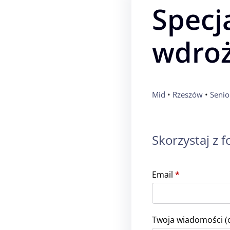
Specja
wdro
Mid
 • 
Rzeszów
 • 
Senio
Skorzystaj z 
Email
*
Twoja wiadomości (