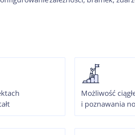
ektach
Możliwość ciągł
tałt
i poznawania no