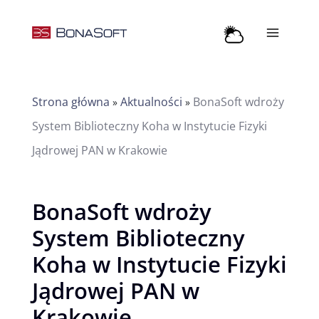
Przejdź
do
treści
Strona główna
Aktualności
BonaSoft wdroży
»
»
System Biblioteczny Koha w Instytucie Fizyki
Jądrowej PAN w Krakowie
BonaSoft wdroży
System Biblioteczny
Koha w Instytucie Fizyki
Jądrowej PAN w
Krakowie